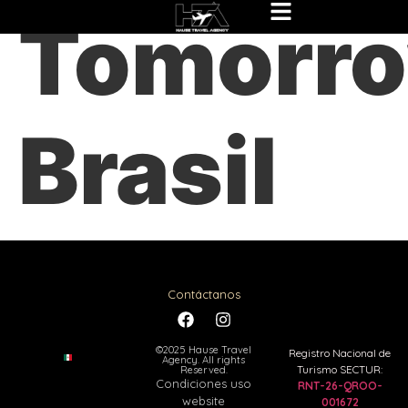
Tomorro
Brasil
Contáctanos
©2025 Hause Travel
Registro Nacional de
Agency. All rights
Turismo SECTUR:
Reserved.
Condiciones uso
RNT-26-QROO-
website
001672