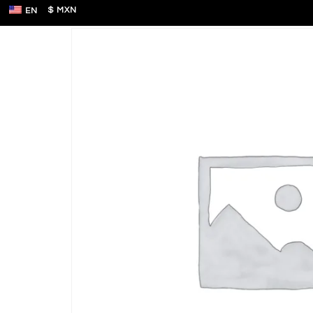
Inicio
/
Items
/
TML BE
/ Impuestos FM – ITE
$ MXN
EN