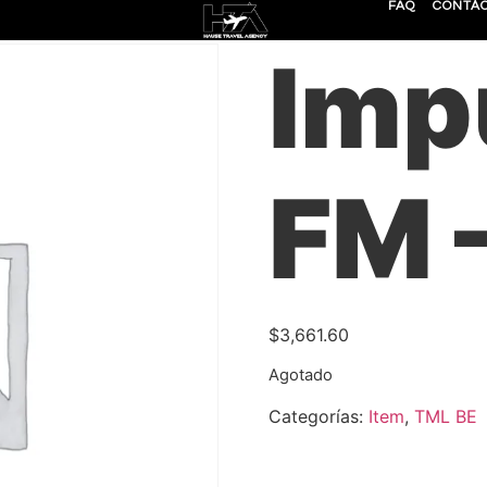
FAQ
CONTÁ
M
Imp
FM 
$
3,661.60
Agotado
Categorías:
Item
,
TML BE