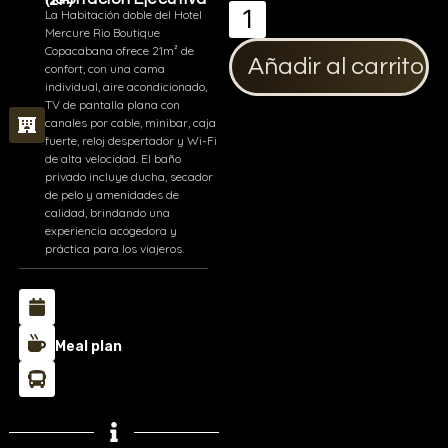
Habitación Ejecutiva (2P)
La Habitación doble del Hotel
Mercure Rio Boutique
Copacabana ofrece 21m² de
Añadir al carrito
confort, con una cama
individual, aire acondicionado,
TV de pantalla plana con
canales por cable, minibar, caja
fuerte, reloj despertador y Wi-Fi
de alta velocidad. El baño
privado incluye ducha, secador
de pelo y amenidades de
calidad, brindando una
experiencia acogedora y
práctica para los viajeros.
Meal plan