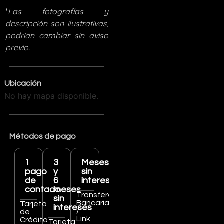
*
Las fotografías y
descripción son ilustrativas,
podrían cambiar sin aviso
previo.
Ubicación
No hay mapa disponible.
Métodos de pago
1
3
Meses
pago
y
sin
de
6
intereses
contado
meses
Transferencia
sin
Bancaria
Tarjeta
intereses
/
de
Link
Crédito
Tarjeta